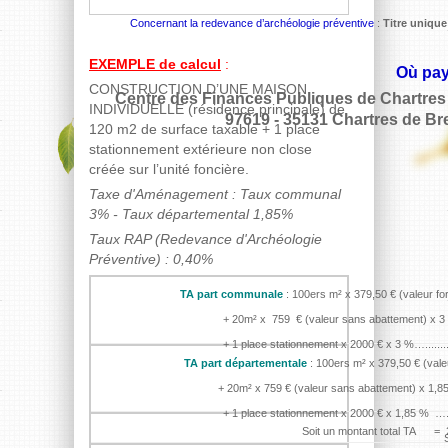
Concernant la redevance d’archéologie préventive
:
Titre unique
EXEMPLE de calcul
:
Où pay
CONSTRUCTION D’UNE MAISON
Centre des Finances Publiques de Chartres
INDIVIDUELLE (résidence principale) de
97619 - 35131 Chartres de Bret
120 m2 de surface taxable + 1 place
stationnement extérieure non close
créée sur l’unité foncière.
Taxe d'Aménagement : Taux communal
3% - Taux départemental 1,85%
Taux RAP (Redevance d'Archéologie
Préventive) : 0,40%
TA part communale
: 100ers m² x 379,50 €
(valeur fo
+ 20m² x 759 € (valeur sans abattement) x 3 % …........
+ 1 place stationnement x 2000 € x 3 %…....................
TA part départementale
: 100ers m² x 379,50 €
(vale
Soit montant part co
+ 20m² x 759 € (valeur sans abattement) x 1,85 % …....
+ 1 place stationnement x 2000 € x 1,85 % …..............
Soit un montant tot
Soit montant part dépar