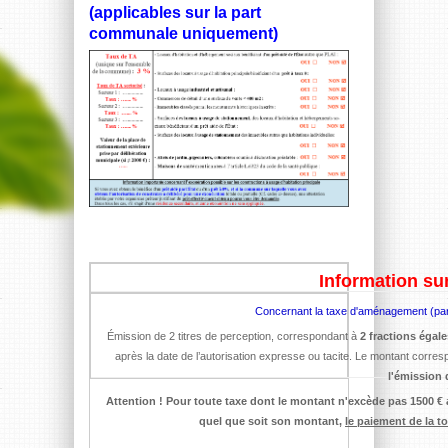
(applicables sur la part
communale uniquement)
Information su
Concernant la taxe d'aménagement (par
Émission de 2 titres de perception, correspondant à
2 fractions égal
après la date de l’autorisation expresse ou tacite. Le montant corres
l'émission d
Attention ! Pour toute taxe dont le montant n'excède pas 1500 € 
quel que soit son montant,
le paiement de la to