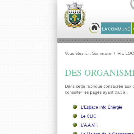
Panneau de gestion des cookies
LA COMMUNE
Vous êtes ici :
Sommaire
/
VIE LO
DES ORGANISME
Dans cette rubrique consacrée aux 
consulter les pages ayant trait à :
L'Espace Info Énergie
Le CLIC
L'A.A.V.I.