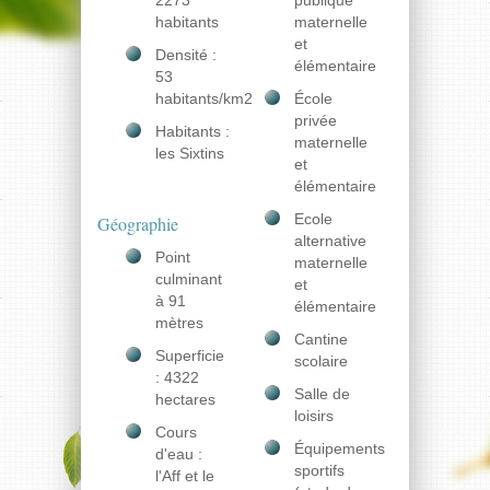
2273
publique
habitants
maternelle
et
Densité :
élémentaire
53
habitants/km2
École
privée
Habitants :
maternelle
les Sixtins
et
élémentaire
Ecole
Géographie
alternative
Point
maternelle
culminant
et
à 91
élémentaire
mètres
Cantine
Superficie
scolaire
: 4322
Salle de
hectares
loisirs
Cours
Équipements
d'eau :
sportifs
l'Aff et le