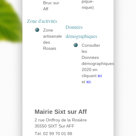
pique-
Bruc sur
nique)
Aff
Zone d'activités
Données
Zone
démographiques
artisanale
des
Consulter
Rosais
les
Données
démographiques
2020 en
cliquant
ici
et
ici.
Mairie Sixt sur Aff
2 rue Onffroy de la Rosière
35550 SIXT Sur AFF
Tél. 02 99 70 01 88