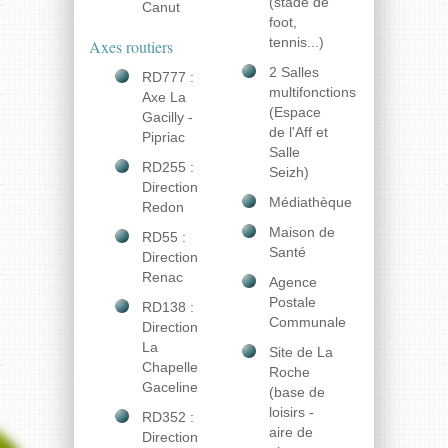
(stade de
Canut
foot,
tennis...)
Axes routiers
2 Salles
RD777 :
multifonctions
Axe La
(Espace
Gacilly -
de l'Aff et
Pipriac
Salle
RD255 :
Seizh)
Direction
Médiathèque
Redon
Maison de
RD55 :
Santé
Direction
Renac
Agence
Postale
RD138 :
Communale
Direction
La
Site de La
Chapelle
Roche
Gaceline
(base de
loisirs -
RD352 :
aire de
Direction