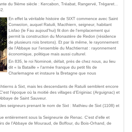
te du 9ième siècle : Kercabon, Tréabat, Rangervé, Trégaret...
32.
En effet la véritable histoire de SIXT commence avec Saint
Conwoïon, auquel Ratuili, Macthiern, seigneur, habitant
Lisfao (le Fau aujoud'hui) fit don de l'emplacement qui
permit la construction du Monastère de Redon (résidence
de plusieurs rois bretons). Et par là même, le rayonnement
de l'Abbaye sur l'ensemble du Machtiernat : rayonnement
économique, politique mais aussi culturel.
En 835, le roi Nominoë, défait, près de chez nous, au lieu
dit « la Bataille » l'armée franque du petit fils de
Charlemagne et instaure la Bretagne que nous
chtierns à Sixt, mais les descendants de Ratuili semblent encore
est l'époque où la moitié des villages d'Eriginiac (Arguignac) et
'Abbaye de Saint Sauveur.
des seigneurs prenant le nom de Sixt : Mathieu de Sixt (1108) et
ue entièrement sous la Seigneurie de Renac. C'est d'elle et
oirs de l'Abbaye de Mouraud, de Boffour, du Bois-Orhand, de