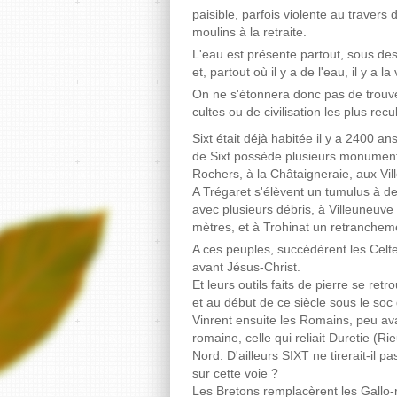
paisible, parfois violente au travers
moulins à la retraite.
L'eau est présente partout, sous des
et, partout où il y a de l'eau, il y a la 
On ne s'étonnera donc pas de trouv
cultes ou de civilisation les plus recu
Sixt était déjà habitée il y a 2400 a
de Sixt possède plusieurs monument
Rochers, à la Châtaigneraie, aux Vi
A Trégaret s'élèvent un tumulus à de
avec plusieurs débris, à Villeuneuv
mètres, et à Trohinat un retrancheme
A ces peuples, succédèrent les Celt
avant Jésus-Christ.
Et leurs outils faits de pierre se ret
et au début de ce siècle sous le soc 
Vinrent ensuite les Romains, peu ava
romaine, celle qui reliait Duretie (R
Nord. D'ailleurs SIXT ne tirerait-il 
sur cette voie ?
Les Bretons remplacèrent les Gallo