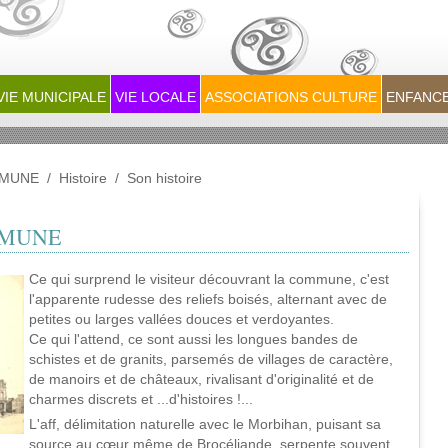
VIE MUNICIPALE
VIE LOCALE
ASSOCIATIONS CULTURE
ENFANCE
MMUNE
/
Histoire
/
Son histoire
MMUNE
Ce qui surprend le visiteur découvrant la commune, c'est
l'apparente rudesse des reliefs boisés, alternant avec de
petites ou larges vallées douces et verdoyantes.
Ce qui l'attend, ce sont aussi les longues bandes de
schistes et de granits, parsemés de villages de caractère,
de manoirs et de châteaux, rivalisant d'originalité et de
charmes discrets et ...d'histoires !...
L'aff, délimitation naturelle avec le Morbihan, puisant sa
source au cœur même de Brocéliande, serpente souvent