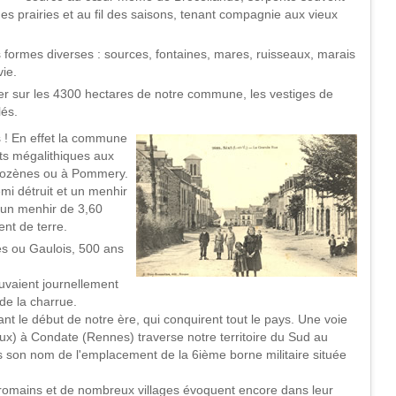
 des prairies et au fil des saisons, tenant compagnie aux vieux
 formes diverses : sources, fontaines, mares, ruisseaux, marais
vie.
er sur les 4300 hectares de notre commune, les vestiges de
lés.
ns ! En effet la commune
s mégalithiques aux
llozènes ou à Pommery.
mi détruit et un menhir
e un menhir de 3,60
nt de terre.
es ou Gaulois, 500 ans
rouvaient journellement
de la charrue.
nt le début de notre ère, qui conquirent tout le pays. Une voie
ieux) à Condate (Rennes) traverse notre territoire du Sud au
pas son nom de l'emplacement de la 6ième borne militaire située
-romains et de nombreux villages évoquent encore dans leur