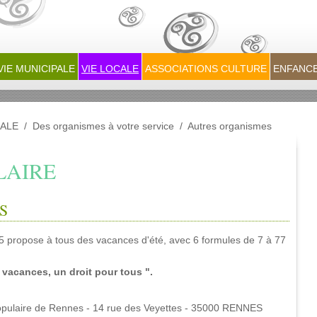
VIE MUNICIPALE
VIE LOCALE
ASSOCIATIONS CULTURE
ENFANCE
CALE
/
Des organismes à votre service
/
Autres organismes
LAIRE
S
35 propose à tous des vacances d'été, avec 6 formules de 7 à 77
 vacances, un droit pour tous ".
opulaire
de Rennes
-
14 rue des Veyettes
- 35000 RENNES