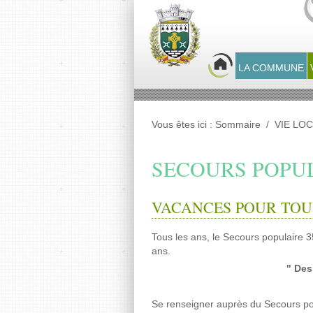
Panneau de gestion des cookies
LA COMMUNE
Vous êtes ici :
Sommaire
/
VIE LO
SECOURS POPU
VACANCES POUR TOU
Tous les ans, le Secours populaire 
ans.
" Des
Se renseigner auprès du
S
ecours p