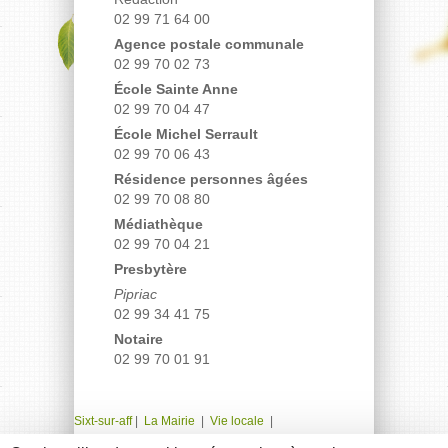
02 99 71 64 00
Agence postale communale
02 99 70 02 73
École Sainte Anne
02 99 70 04 47
École Michel Serrault
02 99 70 06 43
Résidence personnes âgées
02 99 70 08 80
Médiathèque
02 99 70 04 21
Presbytère
Pipriac
02 99 34 41 75
Notaire
02 99 70 01 91
Sixt-sur-aff
|
La Mairie
|
Vie locale
|
Associations
|
Scolaire
|
Communauté
|
Plan