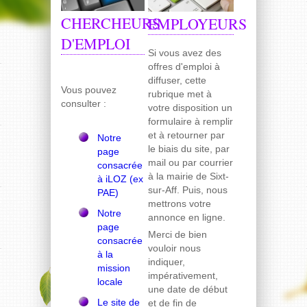
CHERCHEURS
EMPLOYEURS
D'EMPLOI
Si vous avez des
offres d'emploi à
diffuser, cette
Vous pouvez
rubrique met à
consulter :
votre disposition un
formulaire à remplir
et à retourner par
Notre
le biais du site, par
page
mail ou par courrier
consacrée
à la mairie de Sixt-
à iLOZ (ex
sur-Aff. Puis, nous
PAE)
mettrons votre
Notre
annonce en ligne.
page
Merci de bien
consacrée
vouloir nous
à la
indiquer,
mission
impérativement,
locale
une date de début
Le site de
et de fin de